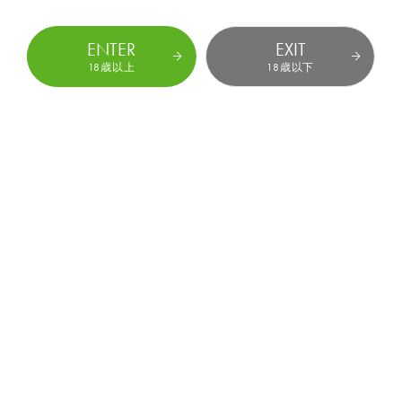
2017
6月
2月
1月
ENTER
EXIT
12月
18歳以上
18歳以下
日本プロダクション協会
女優の人権を守り、働く環境を向上させていくために立ち上
がった業界団体です。
ティーパワーズオンラインショップ