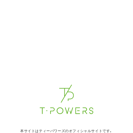
AVの求人に応募するということに不安やためらい
がある方も多いです。
現在T-POWERSに所属している女優さんたちもは
じめは悩みを抱えていました。
所属モデルさんたちがどんな悩みをもっていたの
か、どんな風に応募に至ったのかご紹介します。
AV女優の求人に応募する時にどんな不安がありましたか？
やっぱり給与の支払いや強制させられるのではない
かという点ですかね。AVの求人に応募することに不
安はありませんでしたが、事務所はかなりしっかり
見ました。なかでも大きい事務所のT-POWERSは安
心感がありました。
本サイトはティーパワーズのオフィシャルサイトです。