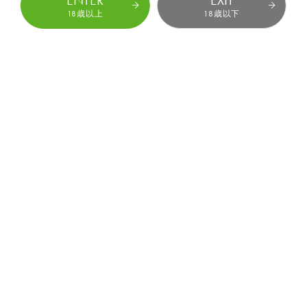
18歳以上
18歳以下
日本プロダクション協会
女優の人権を守り、働く環境を向上させていくために立ち上
がった業界団体です。
ティーパワーズオンラインショップ
ティーパワーズが運営する公式オンラインショップです。こ
こでしか買えないティーパワーズのモデルのグッズ多数販
売中！