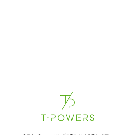
ダウンロード版
めちゃシコ美少女マスターみちきんぐ×MOODYZ初
達に調教性教育実習～
発売日：2023/10/03
メーカー名：ムーディーズ
ダウンロード版
生意気な幼なじみの後輩と5日間のツンデレ同棲生
発売日：2023/10/03
メーカー名：ムーディーズ
ダウンロード版