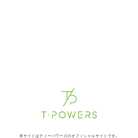
メディア
8/15(金) 成瀬心美 ガーデン八潮店来店
2025年8月15日(金) 10:00～
日付
ガーデン八潮店
場所
イベント
【ナチュラルハイ】過激OK娘イベント！！ 羽月
乃蒼 in アリババ秋葉原
2025年8月15日(金) 17:30～
日付
アリババ秋葉原店
場所
イベント
8/15(金) 真野ゆりあ ファンクラブ生配信
2025年8月15日(金) 19:00～
日付
場所
メディア
本サイトはティーパワーズのオフィシャルサイトです。