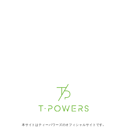
EVENT / MEDI
イベント・メディア情報
イベント
12/6(土) 小春 Flower撮
2025年12月6日(土) 11:0
日付
Flower大阪
場所
イベント
12/5(金) 小春 Flower撮
2025年12月5日(金) 14:3
日付
Flower大阪
場所
本サイトはティーパワーズのオフィシャルサイトです。